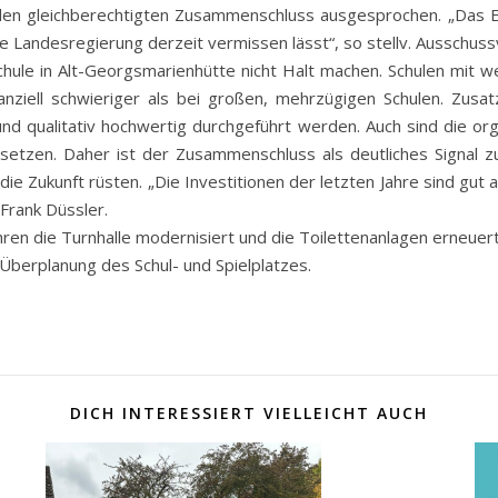
 den gleichberechtigten Zusammenschluss ausgesprochen. „Das 
ue Landesregierung derzeit vermissen lässt“, so stellv. Ausschu
ule in Alt-Georgsmarienhütte nicht Halt machen. Schulen mit wen
inanziell schwieriger als bei großen, mehrzügigen Schulen. Z
und qualitativ hochwertig durchgeführt werden. Auch sind die o
usetzen. Daher ist der Zusammenschluss als deutliches Signal zu
ie Zukunft rüsten. „Die Investitionen der letzten Jahre sind gut an
 Frank Düssler.
hren die Turnhalle modernisiert und die Toilettenanlagen erneuer
Überplanung des Schul- und Spielplatzes.
DICH INTERESSIERT VIELLEICHT AUCH