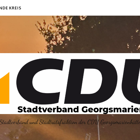
NDE KREIS
Stadtverband und Stadtratsfraktion der CDU Georgsmarienhütt