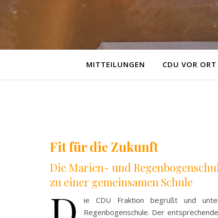
MITTEILUNGEN
CDU VOR ORT
Fit für die Zukunft
Die Marien- und Regenbogenschul
zu einer gemeinsamen Schule
D
ie CDU Fraktion begrüßt und unter
Regenbogenschule. Der entsprechende F