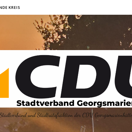
NDE KREIS
Stadtverband und Stadtratsfraktion der CDU Georgsmarienhütt