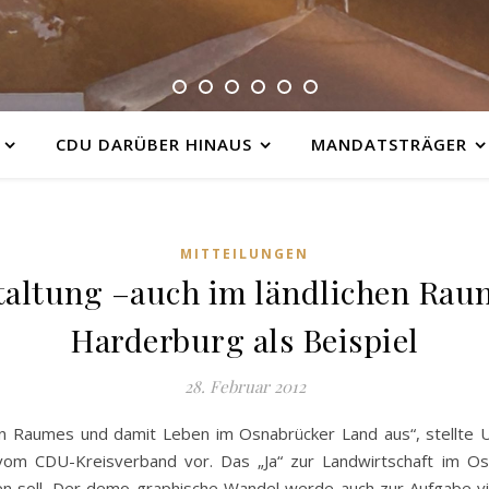
CDU DARÜBER HINAUS
MANDATSTRÄGER
MITTEILUNGEN
estaltung –auch im ländlichen Ra
Harderburg als Beispiel
28. Februar 2012
chen Raumes und damit Leben im Osnabrücker Land aus“, stellte 
om CDU-Kreisverband vor. Das „Ja“ zur Landwirtschaft im Os
n soll. Der demo-graphische Wandel werde auch zur Aufgabe vi