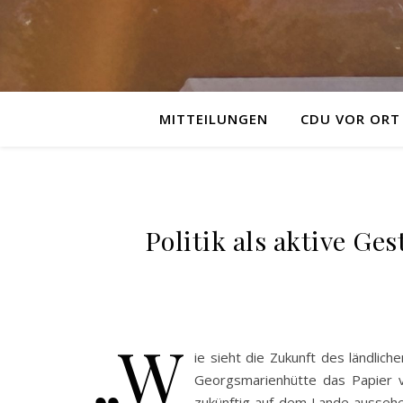
MITTEILUNGEN
CDU VOR ORT
Politik als aktive G
„W
ie sieht die Zukunft des ländli
Georgsmarienhütte das Papier v
zukünftig auf dem Lande aussehe