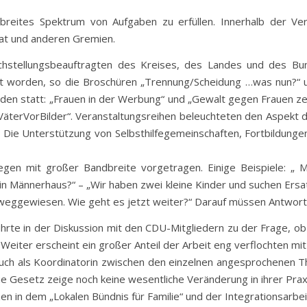
reites Spektrum von Aufgaben zu erfüllen. Innerhalb der Ver
rat und anderen Gremien.
ichstellungsbeauftragten des Kreises, des Landes und des B
llt worden, so die Broschüren „Trennung/Scheidung …was nun?“ u
nden statt: „Frauen in der Werbung“ und „Gewalt gegen Frauen ze
VäterVorBilder“. Veranstaltungsreihen beleuchteten den Aspekt de
 Die Unterstützung von Selbsthilfegemeinschaften, Fortbildungen
gen mit großer Bandbreite vorgetragen. Einige Beispiele: „ Me
n Männerhaus?“ – „Wir haben zwei kleine Kinder und suchen Ersatz
weggewiesen. Wie geht es jetzt weiter?“ Darauf müssen Antwor
ührte in der Diskussion mit den CDU-Mitgliedern zu der Frage, ob 
Weiter erscheint ein großer Anteil der Arbeit eng verflochten mi
it auch als Koordinatorin zwischen den einzelnen angesprochenen
e Gesetz zeige noch keine wesentliche Veränderung in ihrer Prax
en in dem „Lokalen Bündnis für Familie“ und der Integrationsarbei