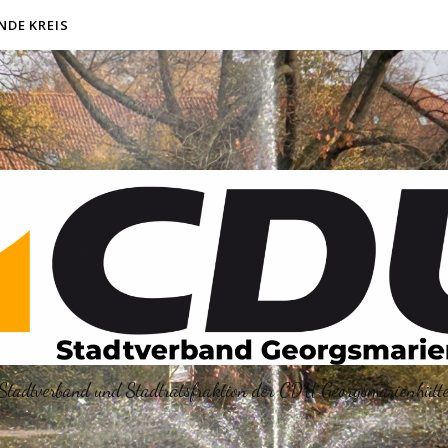
NDE KREIS
Stadtverband und Stadtratsfraktion der CDU Georgsmarienhütt